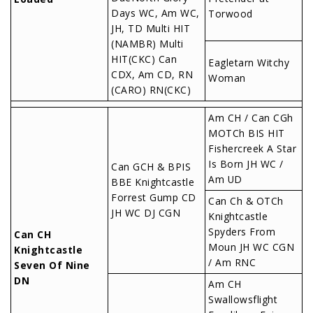
Days WC, Am WC,
Torwood
JH, TD Multi HIT
(NAMBR) Multi
HIT(CKC) Can
Eagletarn Witchy
CDX, Am CD, RN
Woman
(CARO) RN(CKC)
Am CH / Can CGh
MOTCh BIS HIT
Fishercreek A Star
Is Born JH WC /
Can GCH & BPIS
Am UD
BBE Knightcastle
Forrest Gump CD
Can Ch & OTCh
JH WC DJ CGN
Knightcastle
Spyders From
Can CH
Moun JH WC CGN
Knightcastle
/ Am RNC
Seven Of Nine
DN
Am CH
Swallowsflight