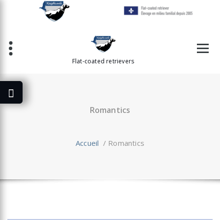
Aller
au
contenu
Flat-coated retrievers
Romantics
Accueil
/
Romantics