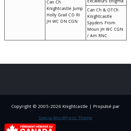
Excaliburs Enigma
Can Ch
Knightcastle Jump
Can Ch & OTCh
Holly Grail CD RI
Knightcastle
JH WC DN CGN
Spyders From
Moun JH WC CGN
/ Am RNC
Copyright © 2005-2026 Knightcastle | Propulsé par
Specia WordPress Theme