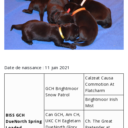
Romantics
Date de naissance : 11 juin 2021
Calzeat Causa
Commotion At
GCH Brightmoor
Flatcharm
Snow Patrol
Brightmoor Irish
Mist
Can GCH, Am CH,
BISS GCH
UKC CH Eagletarn
Ch. The Great
DueNorth Spring
DueNorth Glory
Pretender at
Loaded